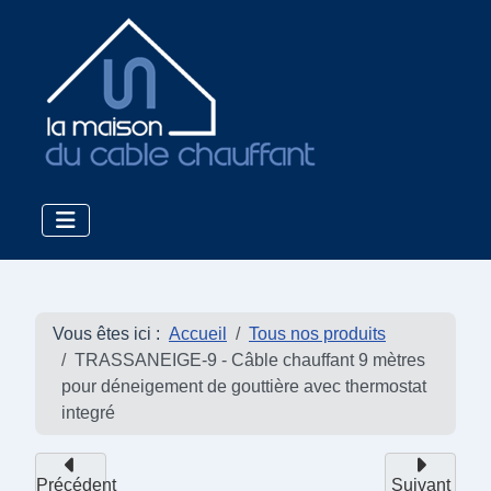
Vous êtes ici :
Accueil
Tous nos produits
TRASSANEIGE-9 - Câble chauffant 9 mètres
pour déneigement de gouttière avec thermostat
integré
Précédent
Suivant