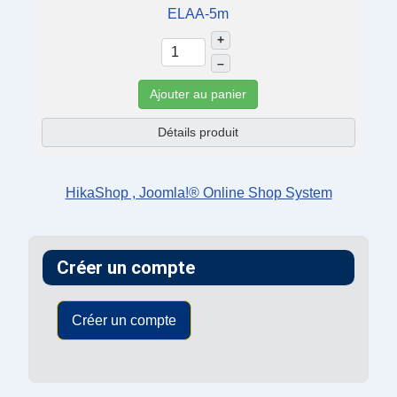
ELAA-5m
+
–
Ajouter au panier
Détails produit
HikaShop , Joomla!® Online Shop System
Créer un compte
Créer un compte