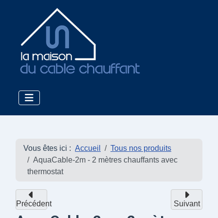
Vous êtes ici :
Accueil
Tous nos produits
AquaCable-2m - 2 mètres chauffants avec
thermostat
Précédent
Suivant