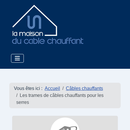
Vous êtes ici :
Accueil
Câbles chauffants
Les trames de câbles chauffants pour les
serres