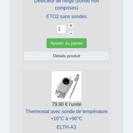
Détecteur de neige (sonde non
comprises)
ETO2 sans sondes
+
–
Ajouter au panier
Détails produit
79,90 €
l'unité
Thermostat avec sonde de température
+10°C à +90°C
ELTH-A3