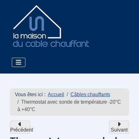
Vous êtes ici :
Accueil
Câbles chauffants
Thermostat avec sonde de température -20°C
à +40°C
Précédent
Suivant