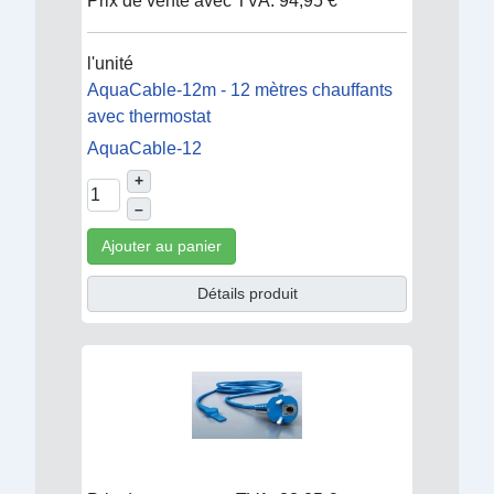
Prix de vente avec TVA:
94,95 €
l'unité
AquaCable-12m - 12 mètres chauffants
avec thermostat
AquaCable-12
+
–
Ajouter au panier
Détails produit