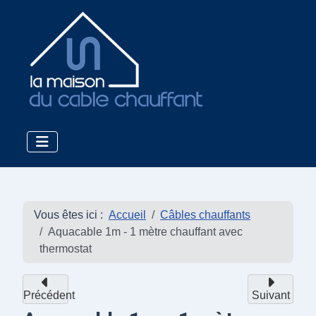
Vous êtes ici :
Accueil
Câbles chauffants
Aquacable 1m - 1 mètre chauffant avec
thermostat
Précédent
Suivant