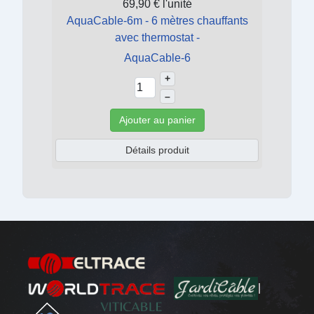
69,90 €
l'unité
AquaCable-6m - 6 mètres chauffants
avec thermostat -
AquaCable-6
+
–
Ajouter au panier
Détails produit
|