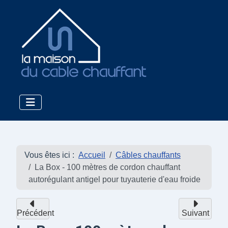
Vous êtes ici :
Accueil
Câbles chauffants
La Box - 100 mètres de cordon chauffant
autorégulant antigel pour tuyauterie d'eau froide
Précédent
Suivant