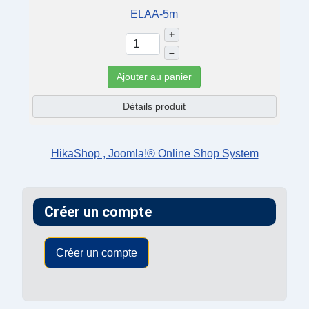
ELAA-5m
+
–
Ajouter au panier
Détails produit
HikaShop , Joomla!® Online Shop System
Créer un compte
Créer un compte