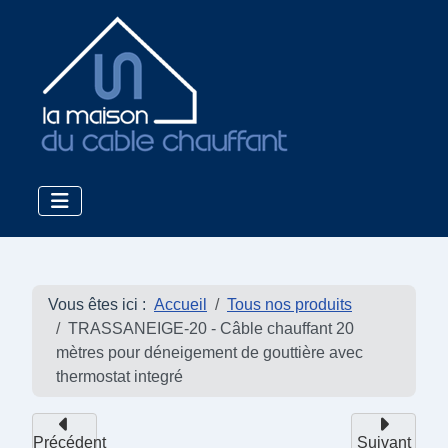
Vous êtes ici :
Accueil
Tous nos produits
TRASSANEIGE-20 - Câble chauffant 20
mètres pour déneigement de gouttière avec
thermostat integré
Précédent
Suivant